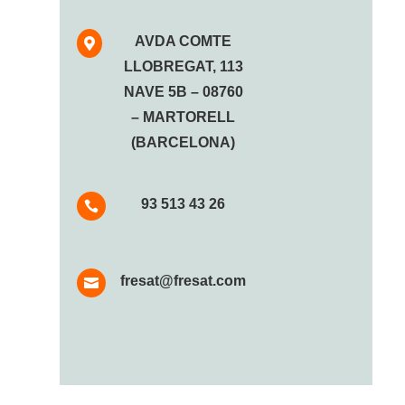
AVDA COMTE

LLOBREGAT, 113
NAVE 5B – 08760
– MARTORELL
(BARCELONA)
93 513 43 26

fresat@fresat.com
